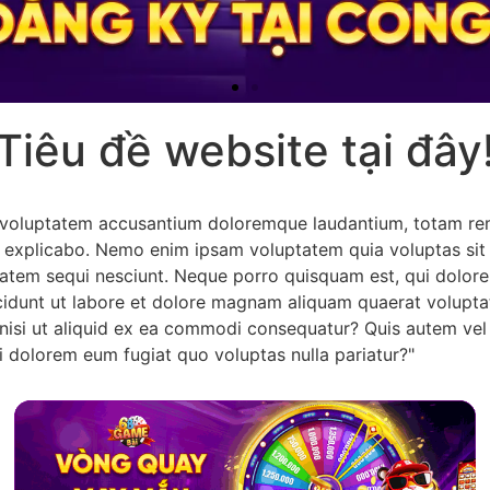
Tiêu đề website tại đây
it voluptatem accusantium doloremque laudantium, totam re
nt explicabo. Nemo enim ipsam voluptatem quia voluptas sit 
atem sequi nesciunt. Neque porro quisquam est, qui dolorem
cidunt ut labore et dolore magnam aliquam quaerat volupt
nisi ut aliquid ex ea commodi consequatur? Quis autem vel e
i dolorem eum fugiat quo voluptas nulla pariatur?"